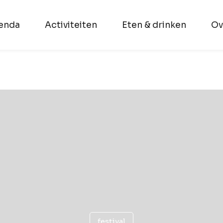
enda
Activiteiten
Eten & drinken
Ov
festival