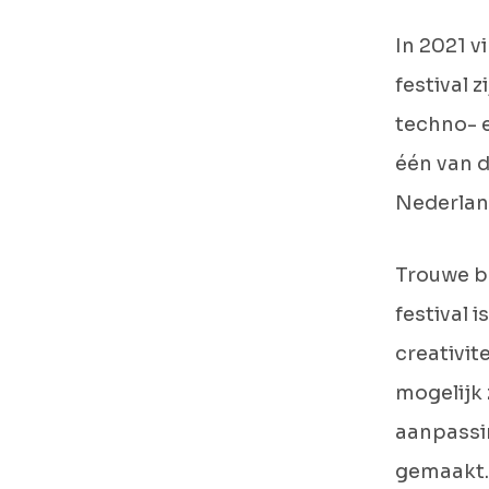
In 2021 v
festival 
techno- e
één van d
Nederlan
Trouwe be
festival 
creativit
mogelijk 
aanpassi
gemaakt.