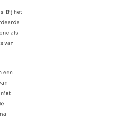
. Bij het
ardeerde
end als
ls van
n een
van
 niet
de
mma