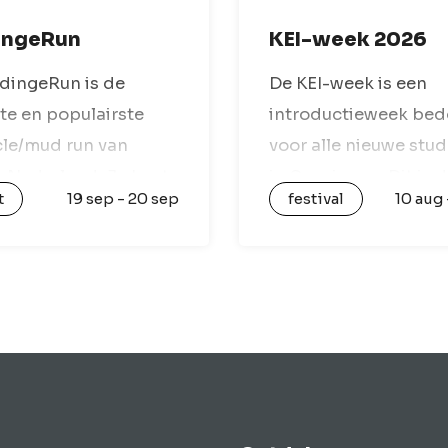
ingeRun
KEI-week 2026
dingeRun is de
De KEI-week is een
te en populairste
introductieweek bed
le/mud run van
voor alle nieuwe stu
-Nederland. Je kunt
in Groningen. Dit is 
t
19 sep - 20 sep
festival
10 aug 
uit vier afstanden: 4,
week waarin Gronin
 en 15 kilometer.
optimaal tot leven k
s deze routes kom je
Onder leiding van
nissen tegen met
ouderejaarsstudente
, modder en andere…
je in een groep met 1
15…