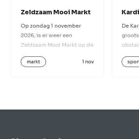
Zeldzaam Mooi Markt
Kard
Op zondag 1 november
De Kar
2026, is er weer een
groots
Zeldzaam Mooi Markt op de
obstac
Vismarkt in Groningen. Het
Noord
markt
1 nov
spor
is een markt met zeldzaam
kiezen 
mooie producten van
7,5, 12
lokale en regionale
Tijden
kunstenaars, ontwerpers en
hinder
creatieve ondernemers.
water
Alle…