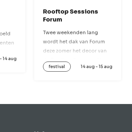
Rooftop Sessions
Forum
Twee weekenden lang
oeld
wordt het dak van Forum
denten
deze zomer het decor van
dé
- 14 aug
de Rooftop Sessions. Van
gen
festival
14 aug - 15 aug
de voor-avond tot aan de
omt.
zwoele nacht, geniet je van
geweldige DJ line-up’s, het
n zal
mooiste uitzicht over de…
2 tot