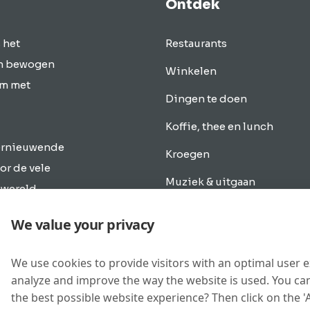
Ontdek
 het
Restaurants
en bewogen
Winkelen
um met
Dingen te doen
Koffie, thee en lunch
vernieuwende
Kroegen
or de vele
Muziek & uitgaan
 wereld
. Discover
Overnachten
We value your privacy
gen te
Vervoer
We use cookies to provide visitors with an optimal user 
Nieuwbouw
analyze and improve the way the website is used. You can
Kramen
the best possible website experience? Then click on the '