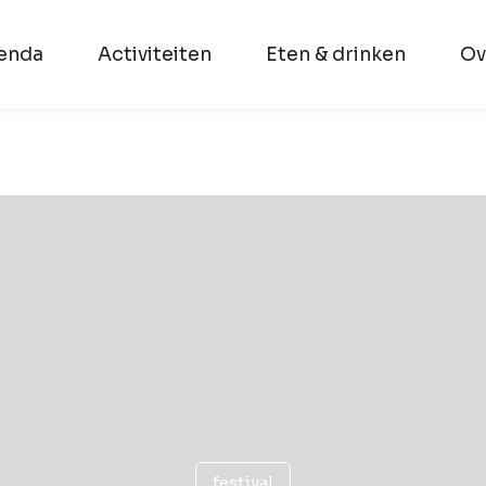
enda
Activiteiten
Eten & drinken
Ov
festival