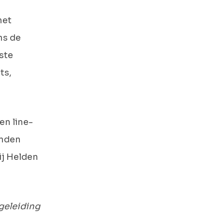
het
ns de
ste
ts,
en line-
enden
ij Helden
egeleiding