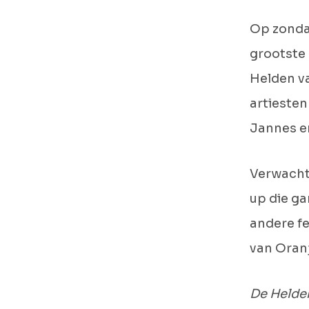
Op zondag
grootste 
Helden va
artiesten
Jannes e
Verwacht 
up die ga
andere fe
van Oranj
De Helden