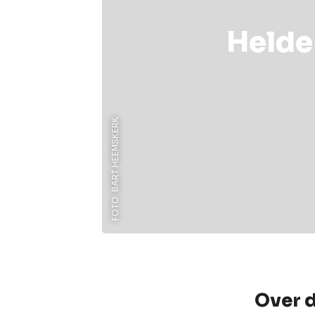
Helde
FOTO: BART HEEMSKERK
Over 