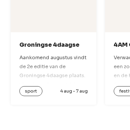
Groningse 4daagse
4AM 
Aankomend augustus vindt
Verwac
de 2e editie van de
een zo
Groningse 4daagse plaats.
en de 
Vier dagen lang ontdek je
favori
sport
4 aug - 7 aug
festi
al wandelend het sfeervolle
Hop cl
en karakteristieke
Open A
Groningen en de
editie 
omliggende gebieden. Je
4AM d
loopt langs historische