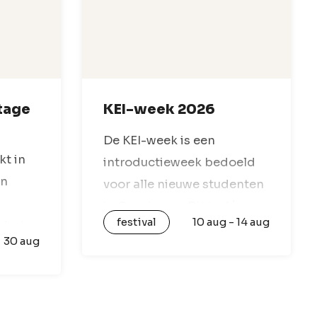
tage
KEI-week 2026
De KEI-week is een
kt in
introductieweek bedoeld
en
voor alle nieuwe studenten
in Groningen. Dit is dé
festival
10 aug - 14 aug
dert
week waarin Groningen
30 aug
een
optimaal tot leven komt.
ts
Onder leiding van
t.
ouderejaarsstudenten zal
en dag
je in een groep met 12 tot