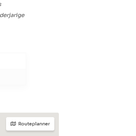
s
derjarige
Routeplanner