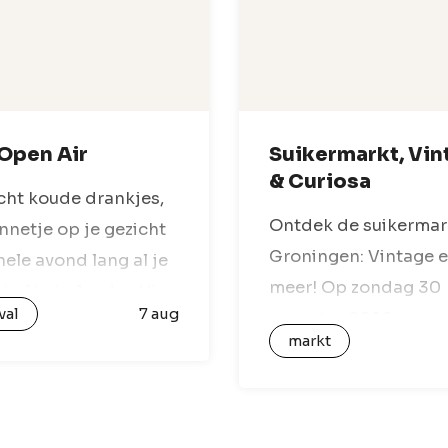
Open Air
Suikermarkt, Vin
& Curiosa
ht koude drankjes,
Ontdek de suikermar
nnetje op je gezicht
Groningen: Vintage 
hele avond lang al je
meer! Op zondag 30
ete Nederlandse Hip
val
7 aug
augustus 2026, veran
assics bij deze 4AM
markt
EM2 in Groningen in 
ir. Na de geslaagde
geweldige marktplaa
van vorig jaar keert
tijdens de suikermark
it…
Kom en geniet van e