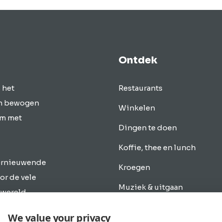
vol vintage schatten,
vondsten,…
Ontdek
 het
Restaurants
en bewogen
Winkelen
um met
Dingen te doen
Koffie, thee en lunch
vernieuwende
Kroegen
or de vele
Muziek & uitgaan
 wereld
. Discover
Overnachten
We value your privacy
gen te