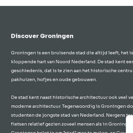
dorpen, groene natuur,
open landschappen…
Discover Groningen
Groningen is een bruisende stad die altijd leeft, het is
kloppende hart van Noord Nederland. De stad kent e
geschiedenis, dat is te zien aan het historische centr
pakhuizen, hofjes en oude gebouwen.
De stad kent naast historische architectuur ook veel 
moderne architectuur. Tegenwoordig is Groningen do
studenten de jongste stad van Nederland. Nergens ter
fietsen relatief gezien zoveel mensen als in Groningen
Groningen helpt je om "stad" mee te maken, en Gronin