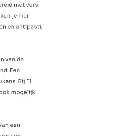
ereid met vers
kun je hier
en en antipasti.
en van de
nd. Een
ens. Bij El
 ook mogelijk.
 Van een