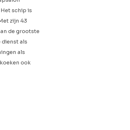
kapsalon
Het schip is
Met zijn 43
van de grootste
 dienst als
ningen als
nkoeken ook