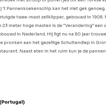
enkoek met stroop of poffertjes tot een Turkse 
j ’t Pannenkoekenschip kan het niet gek genoeg. 
etuigde twee-mast zeilklipper, gebouwd in 1908. 
n 23 meter hoge masten is de “Verandering” een 
ebouwd in Nederland. Hij ligt nu na 80 jaar trouwe
te pronken aan het gezellige Schuitendiep in Gro
aurant. Naast eten in het ruim kun je de panne
(Portugal)