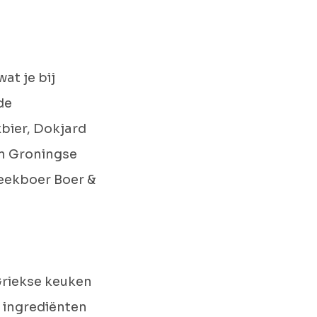
at je bij
de
xbier, Dokjard
an Groningse
reekboer Boer &
 Griekse keuken
e ingrediënten