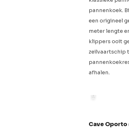
klassieke pann
pannenkoek. Bi
een origineel g
FOTO: THOM DE BIE (DISCOVER GRONINGEN)
meter lengte e
klippers ooit g
zeilvaartschip 
pannenkoekrest
afhalen.
Cave Oporto 