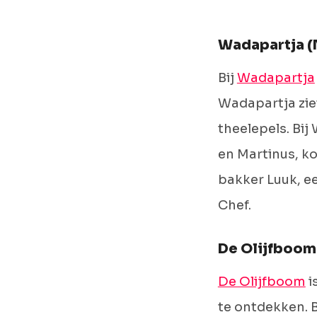
Wadapartja (
Bij
Wadapartja
Wadapartja ziet
theelepels. Bij
en Martinus, k
bakker Luuk, e
Chef.
De Olijfboom
De Olijfboom
i
te ontdekken. B