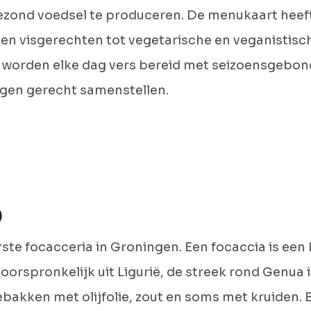
ezond voedsel te produceren. De menukaart heeft
- en visgerechten tot vegetarische en veganistisc
n worden elke dag vers bereid met seizoensgebo
igen gerecht samenstellen.
)
rste focacceria in Groningen. Een focaccia is een 
orspronkelijk uit Ligurië, de streek rond Genua in
akken met olijfolie, zout en soms met kruiden. B