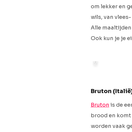
om lekker en g
wils, van vlees
Alle maaltijde
FOTO: DE OLIJFBOOM
Ook kun je je e
Bruton (Italië
Bruton
is de ee
brood en komt o
worden vaak geb