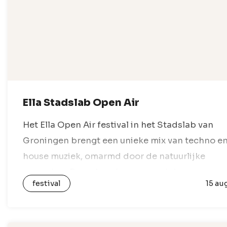
Ella Stadslab Open Air
Het Ella Open Air festival in het Stadslab van
Groningen brengt een unieke mix van techno e
house muziek, omarmd door de natuurlijke
omgeving. Bezoekers kunnen genieten van een
festival
15 au
sfeervolle openluchtsetting, waar beats en
ritmes…