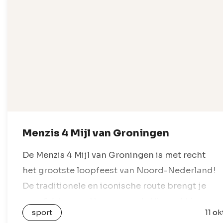
Menzis 4 Mijl van Groningen
De Menzis 4 Mijl van Groningen is met recht
het grootste loopfeest van Noord-Nederland!
De traditionele en iconische route brengt je
over 6,4 km van Haren naar de Vismarkt in
sport
11 ok
hartje Groningen. Sinds 1987 wordt het