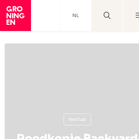
NL
festival
Roodkopje Backyard