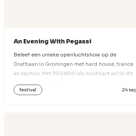
An Evening With Pegassi
Beleef een unieke openluchtshow op de
Drafbaan in Groningen met hard house, trance
en techno. Met PEGASSI als hoofdact wil je dit
evenement niet missen.
festival
24 se