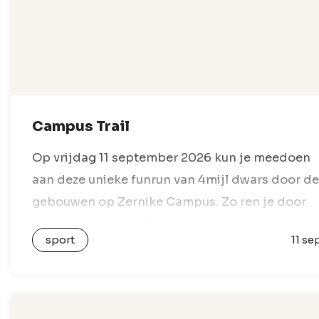
Campus Trail
Op vrijdag 11 september 2026 kun je meedoen
aan deze unieke funrun van 4mijl dwars door de
gebouwen op Zernike Campus. Zo ren je door
labs, kantoren, collegezalen en meer geheime
sport
11 se
plekken. Dit jaar belooft…