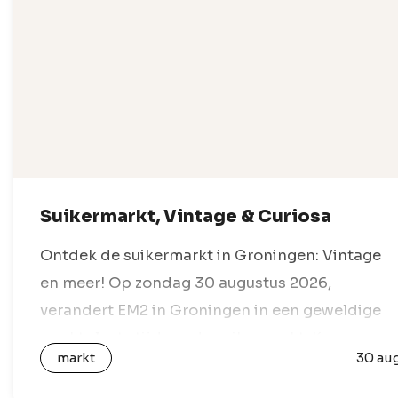
Suikermarkt, Vintage & Curiosa
Ontdek de suikermarkt in Groningen: Vintage
en meer! Op zondag 30 augustus 2026,
verandert EM2 in Groningen in een geweldige
marktplaats tijdens de suikermarkt. Kom en
markt
30 au
geniet van een dag vol vintage schatten, retro
vondsten,…