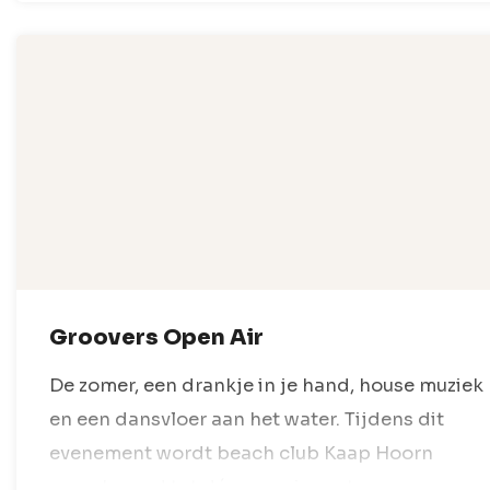
Groovers Open Air
De zomer, een drankje in je hand, house muziek
en een dansvloer aan het water. Tijdens dit
evenement wordt beach club Kaap Hoorn
omgebouwd tot dé open air spot voor