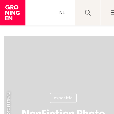
NL
expositie
NonFiction Photo