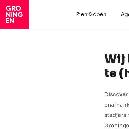
Zien & doen
Ag
Wij
te 
Discover 
onafhanke
stadjers 
Groningen