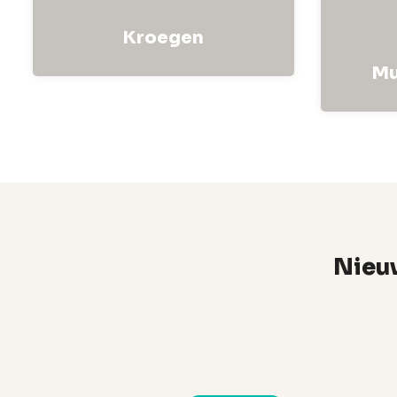
Kroegen
Mu
Nieuw