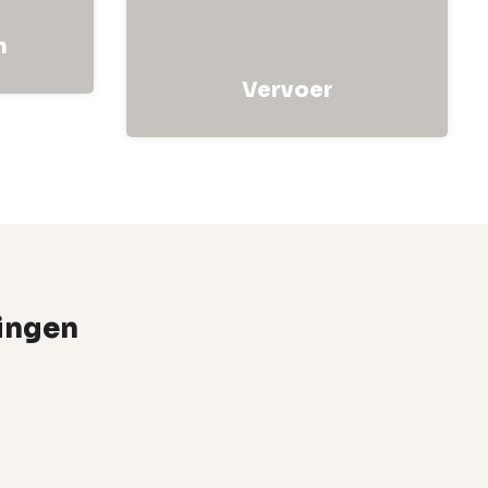
n
Vervoer
ningen