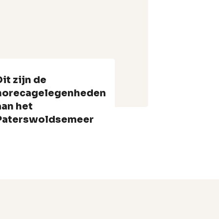
Dit zijn de
horecagelegenheden
aan het
Paterswoldsemeer