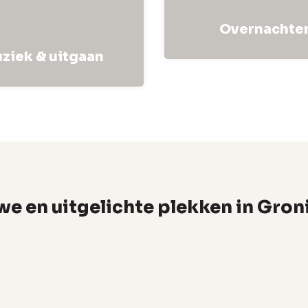
Overnachte
ziek & uitgaan
e en uitgelichte plekken in Gro