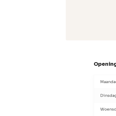
Opening
Maanda
Dinsda
Woens