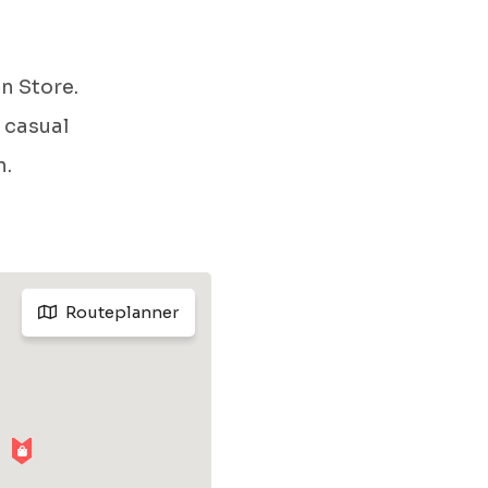
n Store.
, casual
n.
Routeplanner