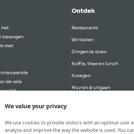
Ontdek
 het
Restaurants
en bewogen
Winkelen
um met
Dingen te doen
Koffie, thee en lunch
vernieuwende
Kroegen
or de vele
Muziek & uitgaan
 wereld
. Discover
Overnachten
We value your privacy
gen te
Vervoer
We use cookies to provide visitors with an optimal user 
Nieuwbouw
analyze and improve the way the website is used. You can