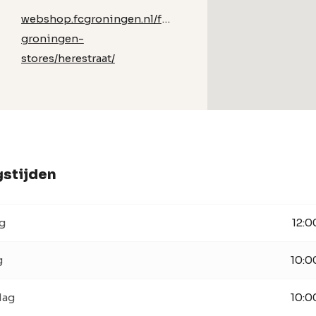
webshop.fcgroningen.nl/fc-
groningen-
stores/herestraat/
stijden
g
12:0
g
10:0
dag
10:0