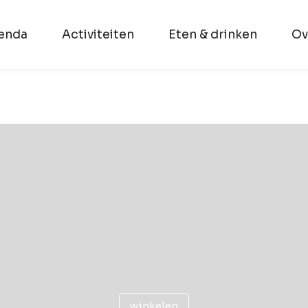
enda
Activiteiten
Eten & drinken
Ov
winkelen