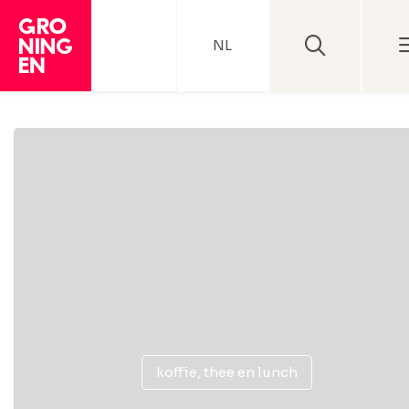
NL
koffie, thee en lunch