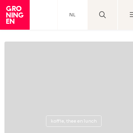
NL
koffie, thee en lunch