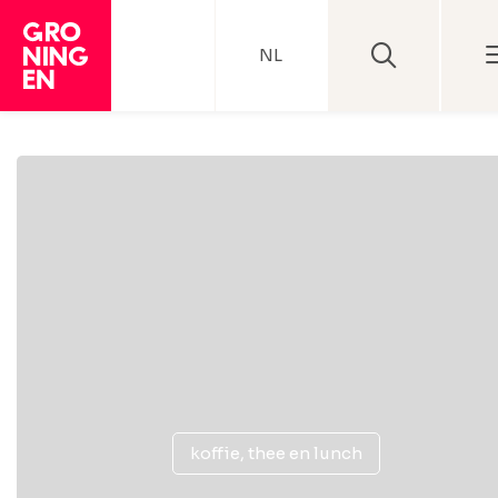
NL
koffie, thee en lunch