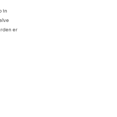
 in
alve
orden er