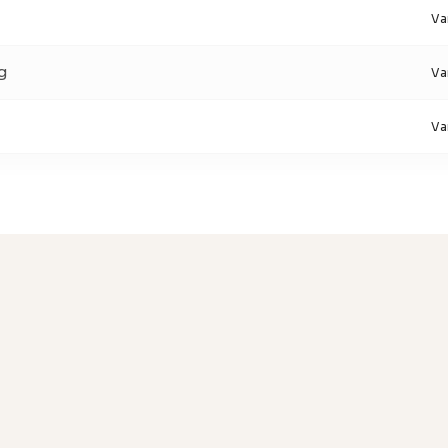
Va
g
Va
Va