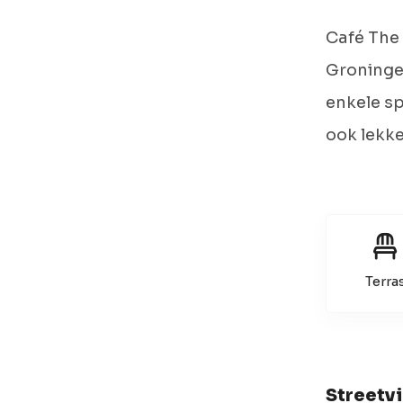
Café The
Groningen
enkele sp
ook lekk
Terra
Streetv