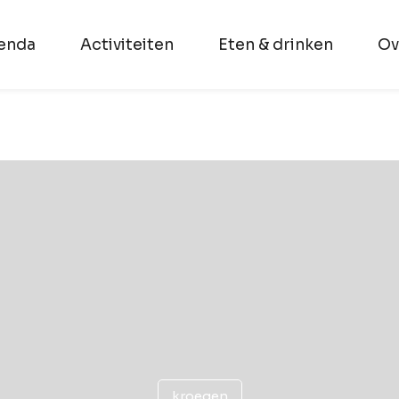
enda
Activiteiten
Eten & drinken
Ov
kroegen