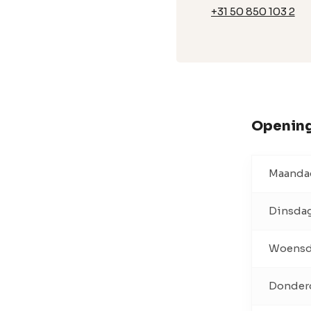
+31 50 850 103 2
Opening
Maanda
Dinsda
Woens
Donder