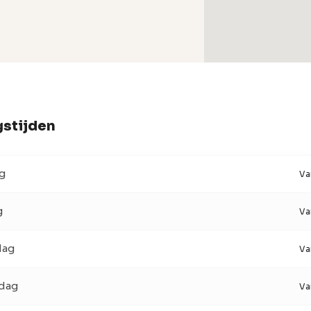
stijden
g
Va
g
Va
dag
Va
dag
Va