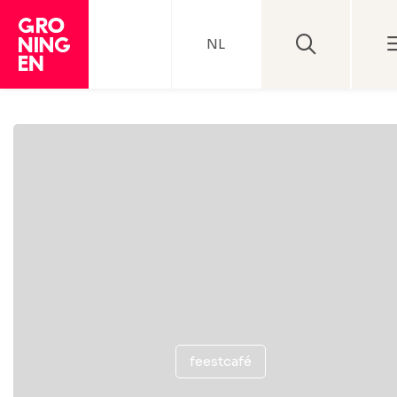
NL
feestcafé