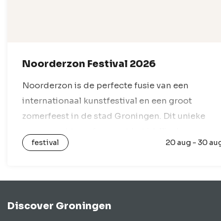
Noorderzon Festival 2026
Noorderzon is de perfecte fusie van een
internationaal kunstfestival en een groot
zomerfeest in de stad Groningen. Dit unieke
evenement transformeert het idyllische
festival
20 aug - 30 au
Noorderplantsoen elk jaar tot een levendig
festivaldorp, waar muziek, theater, dans en…
Discover Groningen