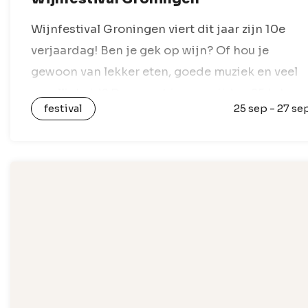
Wijnfestival Groningen viert dit jaar zijn 10e
verjaardag! Ben je gek op wijn? Of hou je
gewoon van lekker eten, goede muziek en veel
gezelligheid? Dan moet je van vrijdag 25 tot en
festival
25 sep - 27 se
met zondag…