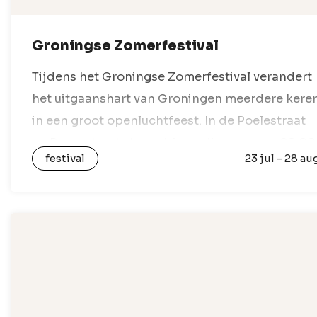
Groningse Zomerfestival
Tijdens het Groningse Zomerfestival verandert
het uitgaanshart van Groningen meerdere kere
in een groot openluchtfeest. In de Poelestraat
en Peperstraat staan drie podia waar van 20:00
festival
23 jul - 28 au
tot 01:00 dj’s zorgen voor een mix van
meezingers,…