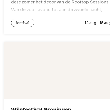
deze zomer het decor van de Rooftop Sessions.
Van de voor-avond tot aan de zwoele nacht,
geniet je van geweldige DJ line-up’s, het
festival
14 aug - 15 au
mooiste uitzicht over de…
Wijnfestival Groningen