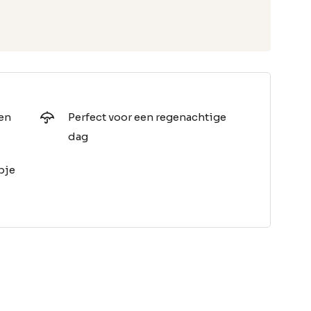
pen
Perfect voor een regenachtige
dag
pje