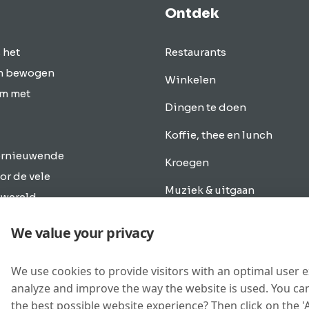
Ontdek
 het
Restaurants
en bewogen
Winkelen
um met
Dingen te doen
Koffie, thee en lunch
vernieuwende
Kroegen
or de vele
Muziek & uitgaan
 wereld
. Discover
Overnachten
We value your privacy
gen te
Vervoer
We use cookies to provide visitors with an optimal user 
Nieuwbouw
analyze and improve the way the website is used. You can
Kramen
the best possible website experience? Then click on the '