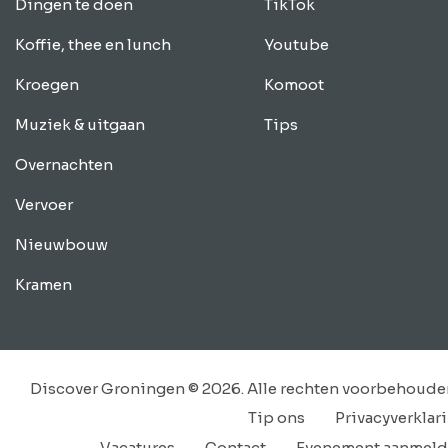
Dingen te doen
TikTok
Koffie, thee en lunch
Youtube
Kroegen
Komoot
Muziek & uitgaan
Tips
Overnachten
Vervoer
Nieuwbouw
Kramen
Discover Groningen © 2026. Alle rechten voorbehoude
Tip ons
Privacyverklar
Vacatures
Contact
Evenement aanmel