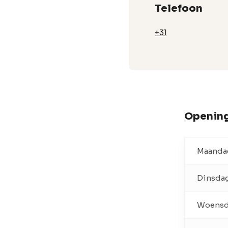
Telefoon
+31
Opening
Maanda
Dinsda
Woens