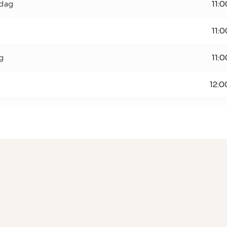
dag
11:0
11:0
g
11:0
12:0