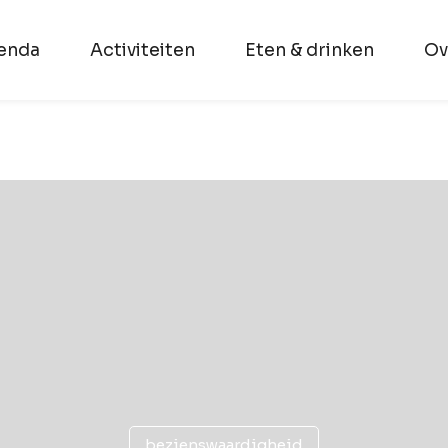
enda
Activiteiten
Eten & drinken
Ov
bezienswaardigheid