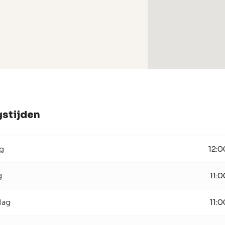
stijden
g
12:0
g
11:0
dag
11:0