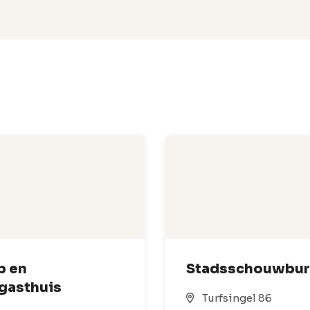
b en
Stadsschouwbu
gasthuis
Turfsingel 86