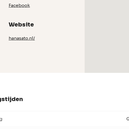
Facebook
Website
hanasato.nl/
stijden
g
G