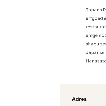
Japans R
erfgoed e
restauran
enige noo
shabu ser
Japanse k
Hanasato
Adres