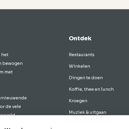
Ontdek
 het
Restaurants
en bewogen
Winkelen
um met
Dingen te doen
Koffie, thee en lunch
vernieuwende
Kroegen
or de vele
Muziek & uitgaan
 wereld
. Discover
Overnachten