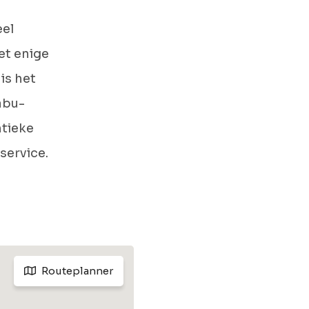
eel
et enige
is het
abu-
ntieke
service.
Routeplanner