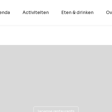
enda
Activiteiten
Eten & drinken
Ov
japanse restaurants