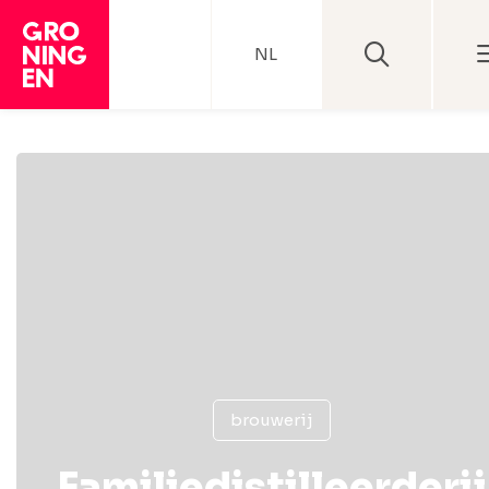
NL
brouwerij
Familiedistilleerderij