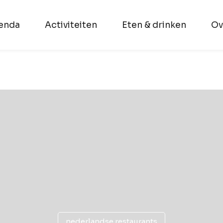
enda
Activiteiten
Eten & drinken
Ov
nederlandse restaurants