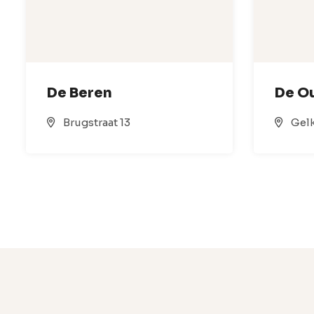
De Beren
De O
Brugstraat 13
Gelk