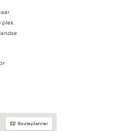
naar
 plek
llandse
or
Routeplanner