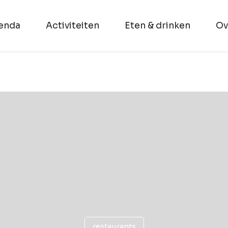
enda
Activiteiten
Eten & drinken
Ov
restaurants