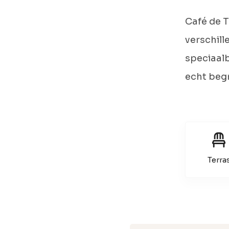
Café de T
verschill
speciaal
echt begr
Terra