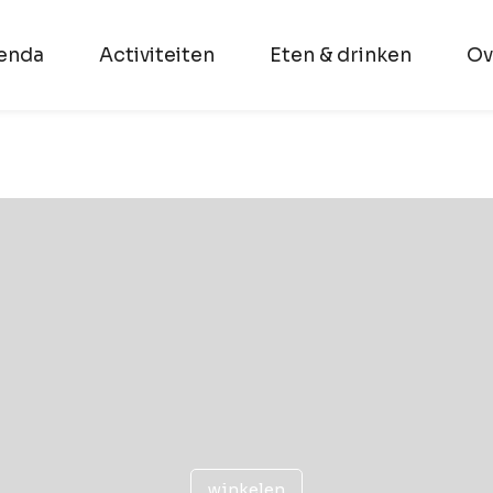
enda
Activiteiten
Eten & drinken
Ov
winkelen