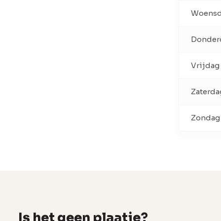
Woens
Donder
Vrijdag
Zaterda
Zondag
Is het geen plaatje?