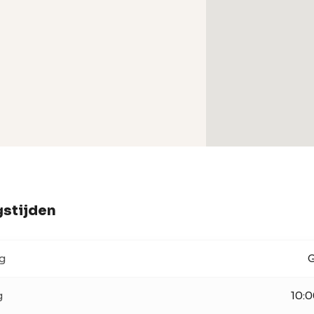
stijden
g
G
g
10:0