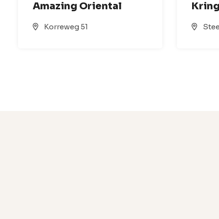
Amazing Oriental
Krin
Korreweg 51
Stee