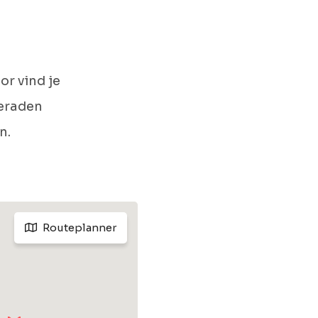
or vind je
ieraden
n.
Routeplanner