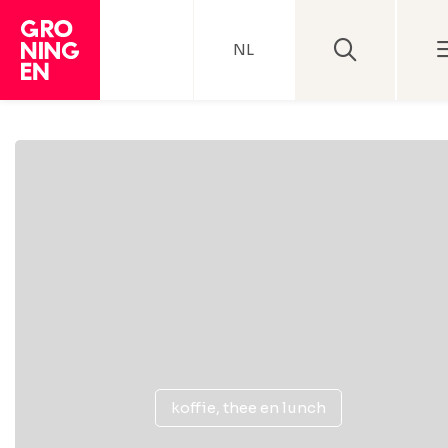
NL
koffie, thee en lunch