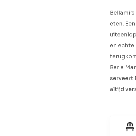
Bellami’s
eten. Een
uiteenlop
en echte
terugkome
Bar à Ma
serveert
altijd ver