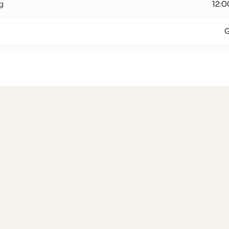
g
12:0
G