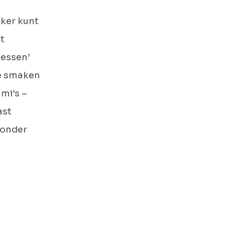
kker kunt
t
tessen’
ke smaken
mi’s –
ast
ronder