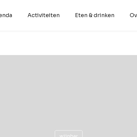
enda
Activiteiten
Eten & drinken
Ov
wijnbar