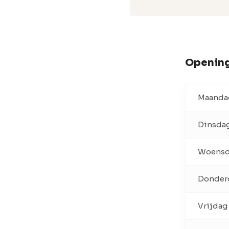
Opening
Maanda
Dinsda
Woens
Donder
Vrijdag