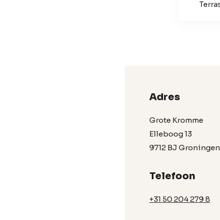
Terra
Adres
Grote Kromme
Elleboog 13
9712 BJ Groningen
Telefoon
+31 50 204 279 8