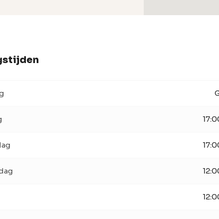
stijden
g
G
g
17:0
dag
17:0
dag
12:0
12:0