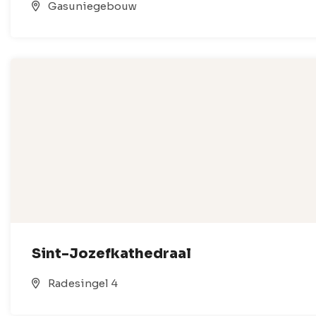
Gasuniegebouw
Sint-Jozefkathedraal
Radesingel 4