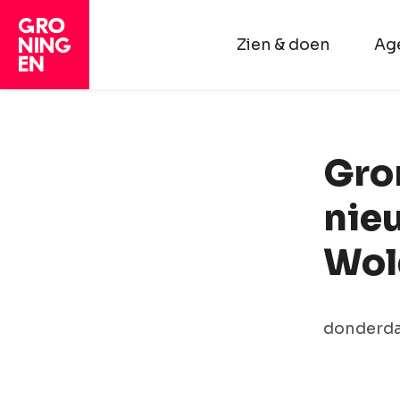
Zien & doen
Ag
Gro
nie
Wol
donderda