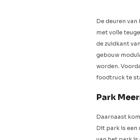
De deuren van 
met volle teuge
de zuidkant va
gebouw modulai
worden. Voorda
foodtruck te s
Park Meer
Daarnaast komt
Dit park is een
van het park i