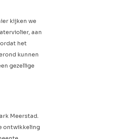
ier kijken we
terviolier, aan
ordat het
gerond kunnen
en gezellige
ark Meerstad.
De ontwikkeling
emeente