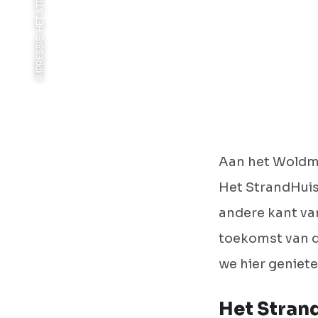
IMPRESSIE: HET STRANDHUIS
Aan het Woldm
Het StrandHuis
andere kant van
toekomst van d
we hier geniet
Het Stran