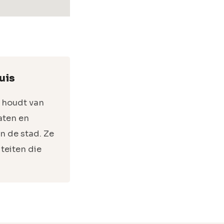
uis
 houdt van
raten en
an de stad. Ze
iteiten die