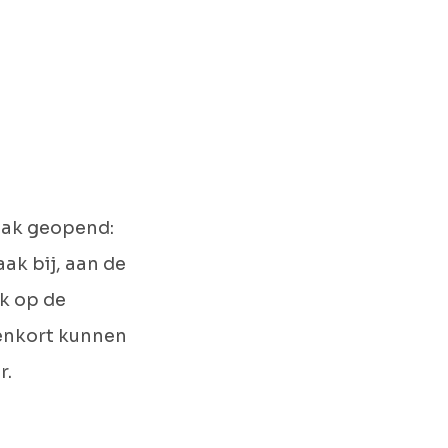
aak geopend:
ak bij, aan de
ik op de
nenkort kunnen
r.