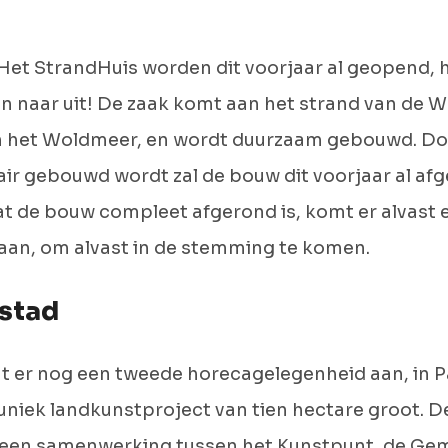
Het StrandHuis worden dit voorjaar al geopend, h
n naar uit! De zaak komt aan het strand van de Wa
n het Woldmeer, en wordt duurzaam gebouwd. Do
r gebouwd wordt zal de bouw dit voorjaar al af
t de bouw compleet afgerond is, komt er alvast e
taan, om alvast in de stemming te komen.
stad
 er nog een tweede horecagelegenheid aan, in P
 uniek landkunstproject van tien hectare groot. 
s een samenwerking tussen het Kunstpunt, de G