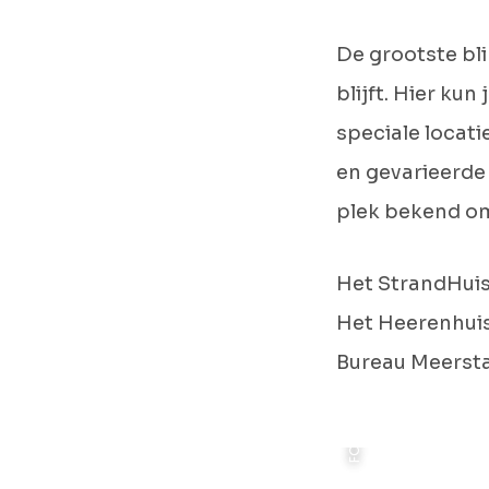
De grootste bli
blijft. Hier ku
speciale locati
FOTO: ANDRE HOSPER (WIKIMEDIA COMMONS)
en gevarieerde
plek bekend om 
Het StrandHuis 
Het Heerenhuis
Bureau Meerst