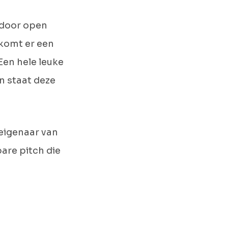
 door open
 komt er een
Een hele leuke
n staat deze
 eigenaar van
are pitch die