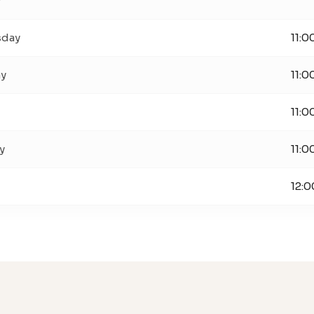
y
day
11:0
ay
11:0
11:0
y
11:0
12:0