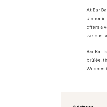
At Bar Ba
dinner in
offers a 
various s
Bar Barri
brûlée, t
Wednesda