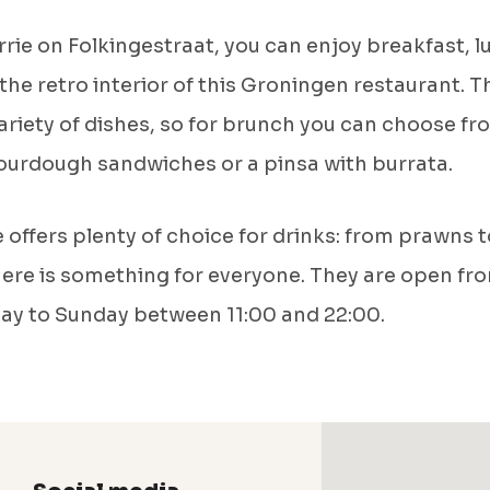
rrie on Folkingestraat, you can enjoy breakfast, l
 the retro interior of this Groningen restaurant. 
variety of dishes, so for brunch you can choose fr
ourdough sandwiches or a pinsa with burrata.
e offers plenty of choice for drinks: from prawns t
here is something for everyone. They are open fr
y to Sunday between 11:00 and 22:00.