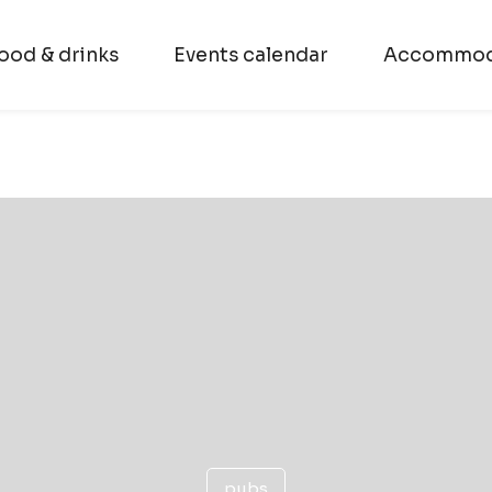
ood & drinks
Events calendar
Accommod
pubs