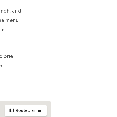
unch, and
The menu
om
o brie
om
Routeplanner