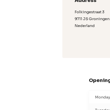
Address
Folkingestraat 3
9711 JS Groningen
Nederland
Opening
Monday